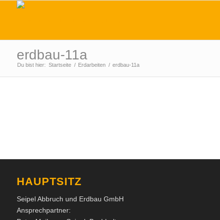
erdbau-11a
Du bist hier:
Startseite
/
Erdarbeiten
/
erdbau-11a
HAUPTSITZ
Seipel Abbruch und Erdbau GmbH
Ansprechpartner: