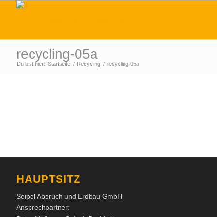
recycling-05a
Du bist hier:
Startseite
/
Recycling
/
recycling-05a
HAUPTSITZ
Seipel Abbruch und Erdbau GmbH
Ansprechpartner: